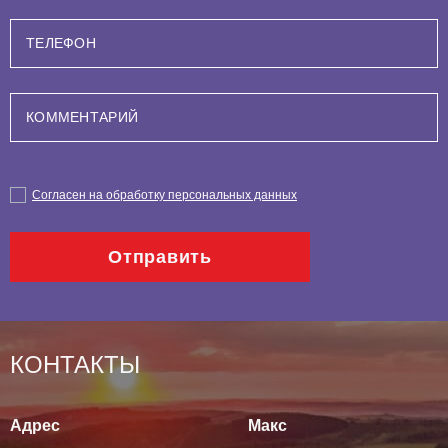
Дуплексное сканирование вен нижних
конечностей
Сипап-терапия
ТРУЗИ
Согласен на обработку персональных данных
Спектральная фототерапия
Отправить
Гирудотерапия
Плантография
КОНТАКТЫ
УЗИ
Адрес
Макс
Пульсогемоиндикация