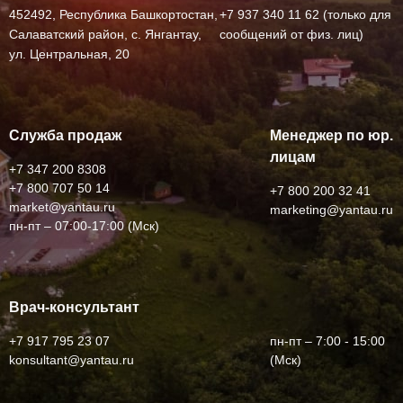
452492, Республика Башкортостан,
+7 937 340 11 62 (только для
Салаватский район, с. Янгантау,
сообщений от физ. лиц)
Иммуноферментные и иммунохимические
ул. Центральная, 20
исследования
Озонотерапия
Служба продаж
Менеджер по юр.
лицам
+7 347 200 8308
+7 800 707 50 14
+7 800 200 32 41
market@yantau.ru
marketing@yantau.ru
пн-пт – 07:00-17:00 (Мск)
Врач-консультант
None
+7 917 795 23 07
пн-пт – 7:00 - 15:00
konsultant@yantau.ru
(Мск)