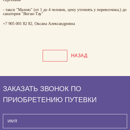
мужских половых органов
- такси "Малояз" (от 1 до 4 человек, цену уточнять у перевозчика;) до
Лечение бронхиальной астмы
Лечение пиелонефрита
Ведапульс
санатория "Янган-Тау"
Лечение межпозвоночной грыжи
+7 905 001 82 82, Оксана Александровна
Лечение мочекаменной болезни
Биоимпедансометрия
Лечение сколиоза
Иглорефлексотерапия
Лечение артроза
НАЗАД
Клинические лабораторные
Лечение ревматоидного артрита
исследования
Лечение остеохондроза
Карбокситерапия
ЗАКАЗАТЬ ЗВОНОК ПО
ПРИОБРЕТЕНИЮ ПУТЕВКИ
Лечение протрузий межпозвоночных
Ударно-волновая терапия
дисков
Дуплексное сканирование артерий