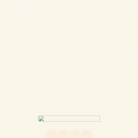
+7 800 707 50 14
+7 800 200 32 41
market@yantau.ru
marketing@yantau.ru
пн-пт – 07:00-17:00 (Мск)
Врач-консультант
None
+7 917 795 23 07
пн-пт – 7:00 - 15:00
konsultant@yantau.ru
(Мск)