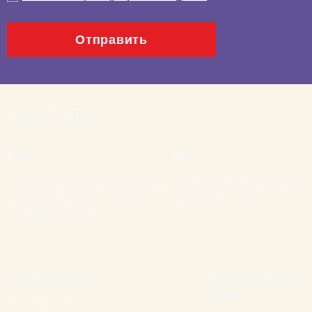
Отправить
КОНТАКТЫ
Адрес
Макс
452492, Республика Башкортостан,
+7 937 340 11 62 (только для
Салаватский район, с. Янгантау,
сообщений от физ. лиц)
ул. Центральная, 20
Служба продаж
Менеджер по юр.
лицам
+7 347 200 8308