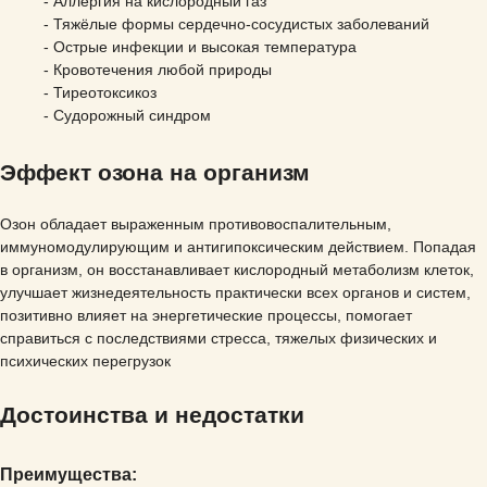
- Аллергия на кислородный газ
Дуплексное сканирование вен нижних
- Тяжёлые формы сердечно-сосудистых заболеваний
конечностей
- Острые инфекции и высокая температура
- Кровотечения любой природы
- Тиреотоксикоз
Сипап-терапия
- Судорожный синдром
ТРУЗИ
Эффект озона на организм
Озон обладает выраженным противовоспалительным,
Спектральная фототерапия
иммуномодулирующим и антигипоксическим действием. Попадая
в организм, он восстанавливает кислородный метаболизм клеток,
Гирудотерапия
улучшает жизнедеятельность практически всех органов и систем,
позитивно влияет на энергетические процессы, помогает
справиться с последствиями стресса, тяжелых физических и
Плантография
психических перегрузок
Достоинства и недостатки
УЗИ
Преимущества:
Пульсогемоиндикация