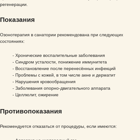
мужских половых органов
регенерации.
Лечение бронхиальной астмы
Лечение пиелонефрита
Ведапульс
Лечение межпозвоночной грыжи
Показания
Лечение мочекаменной болезни
Биоимпедансометрия
Озонотерапия в санатории рекомендована при следующих
Лечение сколиоза
состояниях:
Иглорефлексотерапия
Лечение артроза
- Хронические воспалительные заболевания
- Синдром усталости, понижение иммунитета
Клинические лабораторные
- Восстановление после перенесённых инфекций
Лечение ревматоидного артрита
исследования
- Проблемы с кожей, в том числе акне и дерматит
- Нарушения кровообращения
- Заболевания опорно-двигательного аппарата
Лечение остеохондроза
Карбокситерапия
- Целлюлит, ожирение
Лечение протрузий межпозвоночных
Ударно-волновая терапия
Противопоказания
дисков
Дуплексное сканирование артерий
Рекомендуется отказаться от процедуры, если имеются: