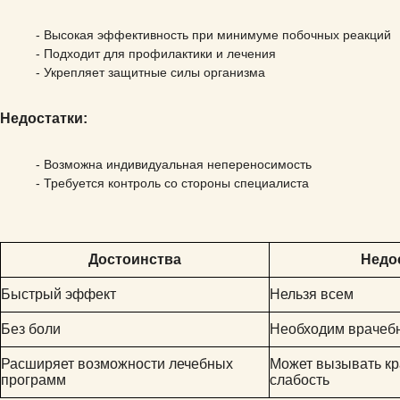
- Высокая эффективность при минимуме побочных реакций
Иммуноферментные и иммунохимические
- Подходит для профилактики и лечения
исследования
- Укрепляет защитные силы организма
Озонотерапия
Недостатки:
- Возможна индивидуальная непереносимость
- Требуется контроль со стороны специалиста
Достоинства
Недо
Быстрый эффект
Нельзя всем
Без боли
Необходим врачеб
Расширяет возможности лечебных
Может вызывать к
программ
слабость