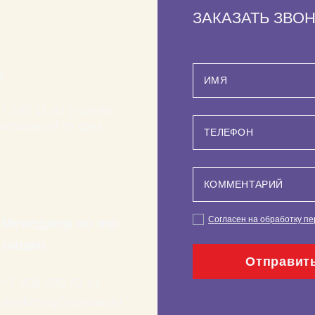
ЗАКАЗАТЬ ЗВО
с
7 340 11 62 (только
ообщений от физ.
Согласен на обработку п
Менеджер по юр.
лицам
Отправит
+7 800 200 32 41
marketing@yantau.ru