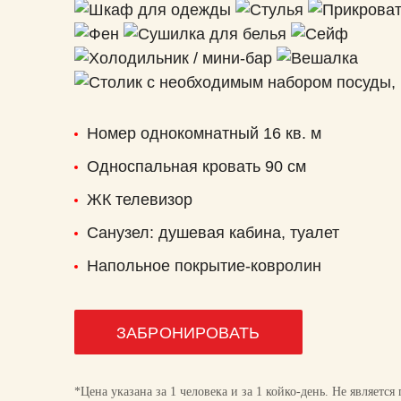
дисков
Дуплексное сканирование артерий
Дуплексное сканирование вен нижних
конечностей
Номер однокомнатный 16 кв. м
Односпальная кровать 90 см
Сипап-терапия
ЖК телевизор
Санузел: душевая кабина, туалет
ТРУЗИ
Напольное покрытие-ковролин
Спектральная фототерапия
ЗАБРОНИРОВАТЬ
Гирудотерапия
*Цена указана за 1 человека и за 1 койко-день. Не являетс