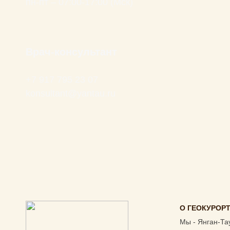
пн-пт – 07:00-17:00 (Мск)
Врач-консультант
+7 917 795 23 07
konsultant@yantau.ru
О ГЕОКУРОР
Мы - Янган-Та