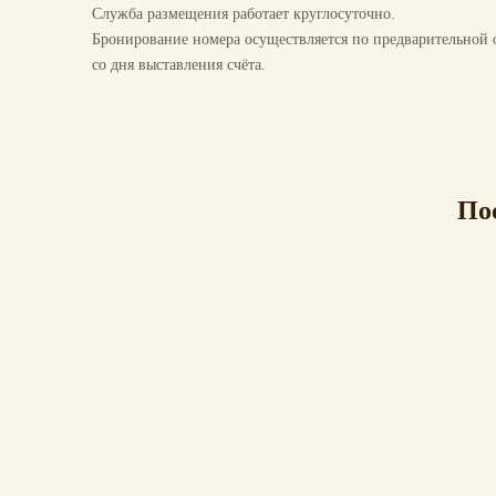
Плантография
Служба размещения работает круглосуточно.
Бронирование номера осуществляется по предварительной о
со дня выставления счёта.
УЗИ
Пульсогемоиндикация
По
Иммуноферментные и
иммунохимические исследования
Озонотерапия