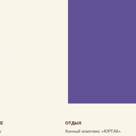
None
пн-пт – 7:00 - 15:00
(Мск)
ТЕ
ОТДЫХ
у
Конный комплекс «ЮРТАК»