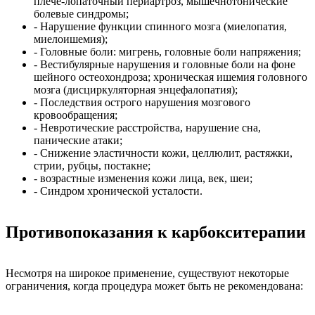
плече-лопаточный периартроз, мышечнотонические
болевые синдромы;
- Нарушение функции спинного мозга (миелопатия,
миелоишемия);
- Головные боли: мигрень, головные боли напряжения;
- Вестибулярные нарушения и головные боли на фоне
шейного остеохондроза; хроническая ишемия головного
мозга (дисциркуляторная энцефалопатия);
- Последствия острого нарушения мозгового
кровообращения;
- Невротические расстройства, нарушение сна,
панические атаки;
- Снижение эластичности кожи, целлюлит, растяжки,
стрии, рубцы, постакне;
- возрастные изменения кожи лица, век, шеи;
- Синдром хронической усталости.
Противопоказания к карбокситерапии
Несмотря на широкое применение, существуют некоторые
ограничения, когда процедура может быть не рекомендована: