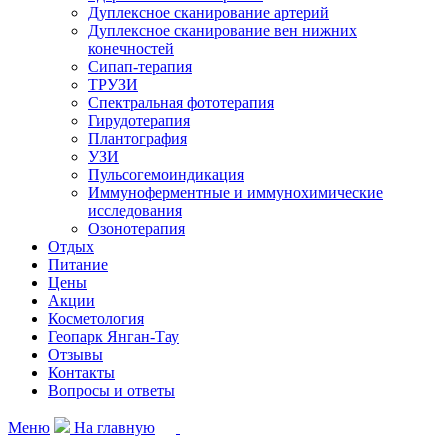
Дуплексное сканирование артерий
Дуплексное сканирование вен нижних
конечностей
Сипап-терапия
ТРУЗИ
Спектральная фототерапия
Гирудотерапия
Плантография
УЗИ
Пульсогемоиндикация
Иммуноферментные и иммунохимические
исследования
Озонотерапия
Отдых
Питание
Цены
Акции
Косметология
Геопарк Янган-Тау
Отзывы
Контакты
Вопросы и ответы
Меню
На главную