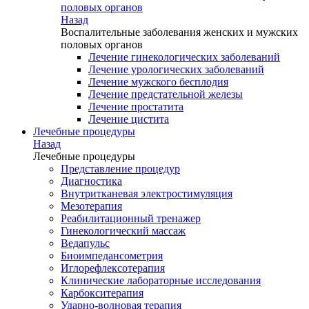
половых органов
Назад
Воспалительные заболевания женских и мужских
половых органов
Лечение гинекологических заболеваний
Лечение урологических заболеваний
Лечение мужского бесплодия
Лечение предстательной железы
Лечение простатита
Лечение цистита
Лечебные процедуры
Назад
Лечебные процедуры
Представление процедур
Диагностика
Внутритканевая электростимуляция
Мезотерапия
Реабилитационный тренажер
Гинекологический массаж
Ведапульс
Биоимпедансометрия
Иглорефлексотерапия
Клинические лабораторные исследования
Карбокситерапия
Ударно-волновая терапия