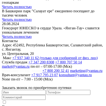
геопаркам
Читать полностью
В Башкирии парк "Салауат ере" ежедневно посещают до
тысячи человек
Читать полностью
28.08.2024
Геокурорт ЮНЕСКО в сердце Урала. «Янган-Тау» славится
уникальным лечением
Читать полностью
Контакты
Адрес
452492, Республика Башкортостан, Салаватский район,
с. Янгантау,
ул. Центральная, 20
Макс
+7 937 340 11 62 (только для сообщений от физ. лиц)
Служба продаж
+7 347 200 8308
+7 800 707 50 14
market@yantau.ru
пн-пт – 07:00-17:00 (Мск)
Менеджер по юр. лицам
+7 800 200 32 41
marketing@yantau.ru
Врач-консультант
+7 917 795 23 07
konsultant@yantau.ru
None
пн-пт – 7:00 - 15:00 (Мск)
Заказать звонок по приобретению путевки
Согласен на обработку персональных данных