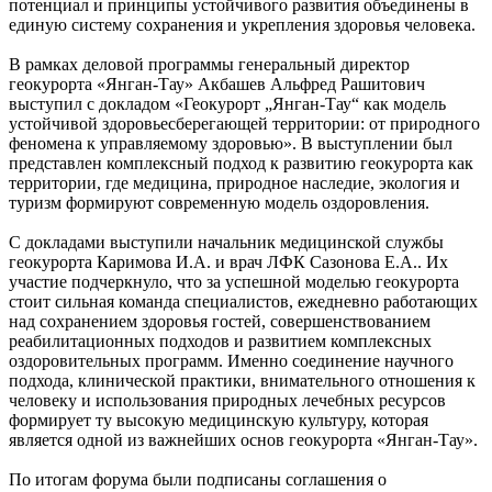
потенциал и принципы устойчивого развития объединены в
единую систему сохранения и укрепления здоровья человека.
В рамках деловой программы генеральный директор
геокурорта «Янган-Тау» Акбашев Альфред Рашитович
выступил с докладом «Геокурорт „Янган-Тау“ как модель
устойчивой здоровьесберегающей территории: от природного
феномена к управляемому здоровью». В выступлении был
представлен комплексный подход к развитию геокурорта как
территории, где медицина, природное наследие, экология и
туризм формируют современную модель оздоровления.
С докладами выступили начальник медицинской службы
геокурорта Каримова И.А. и врач ЛФК Сазонова Е.А.. Их
участие подчеркнуло, что за успешной моделью геокурорта
стоит сильная команда специалистов, ежедневно работающих
над сохранением здоровья гостей, совершенствованием
реабилитационных подходов и развитием комплексных
оздоровительных программ. Именно соединение научного
подхода, клинической практики, внимательного отношения к
человеку и использования природных лечебных ресурсов
формирует ту высокую медицинскую культуру, которая
является одной из важнейших основ геокурорта «Янган-Тау».
По итогам форума были подписаны соглашения о