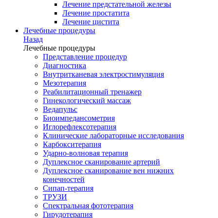
Лечение предстательной железы
Лечение простатита
Лечение цистита
Лечебные процедуры
Назад
Лечебные процедуры
Представление процедур
Диагностика
Внутритканевая электростимуляция
Мезотерапия
Реабилитационный тренажер
Гинекологический массаж
Ведапульс
Биоимпедансометрия
Иглорефлексотерапия
Клинические лабораторные исследования
Карбокситерапия
Ударно-волновая терапия
Дуплексное сканирование артерий
Дуплексное сканирование вен нижних
конечностей
Сипап-терапия
ТРУЗИ
Спектральная фототерапия
Гирудотерапия