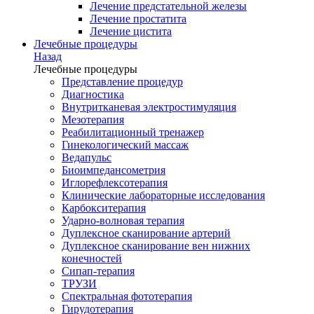
Лечение предстательной железы
Лечение простатита
Лечение цистита
Лечебные процедуры
Назад
Лечебные процедуры
Представление процедур
Диагностика
Внутритканевая электростимуляция
Мезотерапия
Реабилитационный тренажер
Гинекологический массаж
Ведапульс
Биоимпедансометрия
Иглорефлексотерапия
Клинические лабораторные исследования
Карбокситерапия
Ударно-волновая терапия
Дуплексное сканирование артерий
Дуплексное сканирование вен нижних
конечностей
Сипап-терапия
ТРУЗИ
Спектральная фототерапия
Гирудотерапия