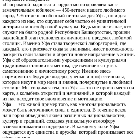
«С огромной радостью и гордостью поздравляем вас с
замечательным юбилеем — 450-летием нашего любимого
города! Этот день особенный не только для Уфы, но и для
каждого из нас, кто ощущает себя частью её удивительной
истории и многообразной культуры. Ведь многие из нас, кто
служит на благо родной Республики Башкортостан, прошли
важнейший этап становления личности в пределах любимой
столицы. Именно Уфа стала творческой лабораторией, где
каждый, кто приезжает сюда за знаниями, имеет возможность
раскрыть свои таланты и обрести новое направление в жизни.
Уфа с её образовательными учреждениями и культурными
традициями становится местом, где начинается путь к
самопознанию и личностному росту. Именно здесь
формируются будущие лидеры, ученые и профессионалы,
которые несут в мир идеи и знания, почерпнутые в любимой
столице. Мы гордимся тем, что Уфа — это не просто место на
карте, а колыбель открытий и начинаний, в которой каждый
из нас находит свое вдохновение и мотивацию.
Уфа — это живой пример того, как многонациональность
может быть источником силы и единства. В течение веков
наш город объединял людей различных национальностей,
культур и традиций, создавая уникальную атмосферу
взаимопонимания и поддержки. В каждом уголке Уфы
ощущается дух единства и дружбы, который пронизывает все
сферы жизни.