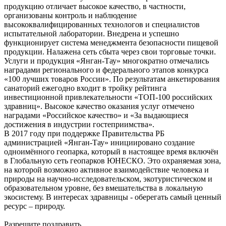
продукцию отличает высокое качество, в частности,
организованы контроль и наблюдение
высококвалифицированных технологов и специалистов
испытательной лаборатории. Внедрена и успешно
функционирует система менеджмента безопасности пищевой
продукции. Налажена сеть сбыта через свои торговые точки.
Услуги и продукция «Янган-Тау» многократно отмечались
наградами регионального и федерального этапов конкурса
«100 лучших товаров России». По результатам анкетирования
санаторий ежегодно входит в тройку рейтинга
инвестиционной привлекательности «ТОП-100 российских
здравниц». Высокое качество оказания услуг отмечено
наградами «Российское качество» и «За выдающиеся
достижения в индустрии гостеприимства».
В 2017 году при поддержке Правительства РБ
администрацией «Янган-Тау» инициировано создание
одноимённого геопарка, который в настоящее время включён
в Глобальную сеть геопарков ЮНЕСКО. Это охраняемая зона,
на которой возможно активное взаимодействие человека и
природы на научно-исследовательском, экотуристическом и
образовательном уровне, без вмешательства в локальную
экосистему. В интересах здравницы - оберегать самый ценный
ресурс – природу.
Разрешите поздравить