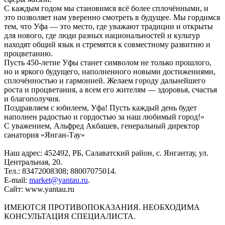
С каждым годом мы становимся всё более сплочёнными, и
это позволяет нам уверенно смотреть в будущее. Мы гордимся
тем, что Уфа — это место, где уважают традиции и открыты
для нового, где люди разных национальностей и культур
находят общий язык и стремятся к совместному развитию и
процветанию.
Пусть 450-летие Уфы станет символом не только прошлого,
но и яркого будущего, наполненного новыми достижениями,
сплочённостью и гармонией. Желаем городу дальнейшего
роста и процветания, а всем его жителям — здоровья, счастья
и благополучия.
Поздравляем с юбилеем, Уфа! Пусть каждый день будет
наполнен радостью и гордостью за наш любимый город!»
С уважением, Альфред Акбашев, генеральный директор
санатория «Янган-Тау»
Наш адрес: 452492, РБ, Салаватский район, с. Янгантау, ул.
Центральная, 20.
Тел.: 83472008308; 88007075014.
E-mail:
market@yantau.ru
.
Сайт: www.yantau.ru
ИМЕЮТСЯ ПРОТИВОПОКАЗАНИЯ. НЕОБХОДИМА
КОНСУЛЬТАЦИЯ СПЕЦИАЛИСТА.