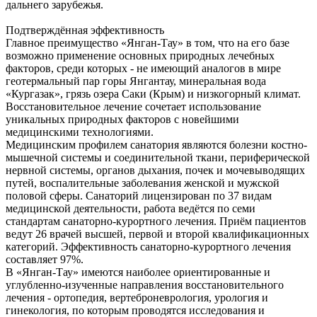
дальнего зарубежья.
Подтверждённая эффективность
Главное преимущество «Янган-Тау» в том, что на его базе
возможно применение основных природных лечебных
факторов, среди которых - не имеющий аналогов в мире
геотермальный пар горы Янгантау, минеральная вода
«Кургазак», грязь озера Саки (Крым) и низкогорный климат.
Восстановительное лечение сочетает использование
уникальных природных факторов с новейшими
медицинскими технологиями.
Медицинским профилем санатория являются болезни костно-
мышечной системы и соединительной ткани, периферической
нервной системы, органов дыхания, почек и мочевыводящих
путей, воспалительные заболевания женской и мужской
половой сферы. Санаторий лицензирован по 37 видам
медицинской деятельности, работа ведётся по семи
стандартам санаторно-курортного лечения. Приём пациентов
ведут 26 врачей высшей, первой и второй квалификационных
категорий. Эффективность санаторно-курортного лечения
составляет 97%.
В «Янган-Тау» имеются наиболее ориентированные и
углубленно-изученные направления восстановительного
лечения - ортопедия, вертеброневрология, урология и
гинекология, по которым проводятся исследования и