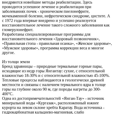
внедряются новейшие методы реабилитации. Здесь
проводится успешное лечение и реабилитация при
заболеваниях почек - хроническом пиелонефрите,
мочекаменной болезни, нефротическом синдроме, цистите. А
с 1972 года впервые внедрено и успешно реализуется
восстановительное лечение такого сложного заболевания как
гломерулонефрит.
Разработаны специализированные программы для
восстановительного лечения «Здоровый позвоночник»,
«Правильная стопа - правильная осанка», «Женское здоровье»,
«Мужское здоровье», программа коррекции веса и многое
другое.
Из толщи земли
Бренд здравницы – природные термальные горные пары,
исходящие из недр горы Янгантау: сухие, с относительной
влажностью 18-30% и с относительной влажностью 45-100%.
Тепловые процессы наблюдаются в геологически древней
местности и связаны с наличием термального ядра в толще
горы на глубине около 90 м, где породы нагреты до 300-
400°C.
Одна из достопримечательностей «Янган-Тау» - источник
минеральной воды «Кургазак», расположенный южнее
курорта на левом склоне хребта Каратау. Вода источника -
гидрокарбонатная кальциево-магниевая, слабо