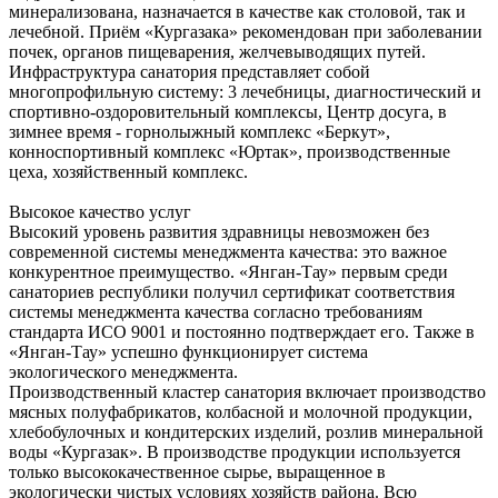
минерализована, назначается в качестве как столовой, так и
лечебной. Приём «Кургазака» рекомендован при заболевании
почек, органов пищеварения, желчевыводящих путей.
Инфраструктура санатория представляет собой
многопрофильную систему: 3 лечебницы, диагностический и
спортивно-оздоровительный комплексы, Центр досуга, в
зимнее время - горнолыжный комплекс «Беркут»,
конноспортивный комплекс «Юртак», производственные
цеха, хозяйственный комплекс.
Высокое качество услуг
Высокий уровень развития здравницы невозможен без
современной системы менеджмента качества: это важное
конкурентное преимущество. «Янган-Тау» первым среди
санаториев республики получил сертификат соответствия
системы менеджмента качества согласно требованиям
стандарта ИСО 9001 и постоянно подтверждает его. Также в
«Янган-Тау» успешно функционирует система
экологического менеджмента.
Производственный кластер санатория включает производство
мясных полуфабрикатов, колбасной и молочной продукции,
хлебобулочных и кондитерских изделий, розлив минеральной
воды «Кургазак». В производстве продукции используется
только высококачественное сырье, выращенное в
экологически чистых условиях хозяйств района. Всю