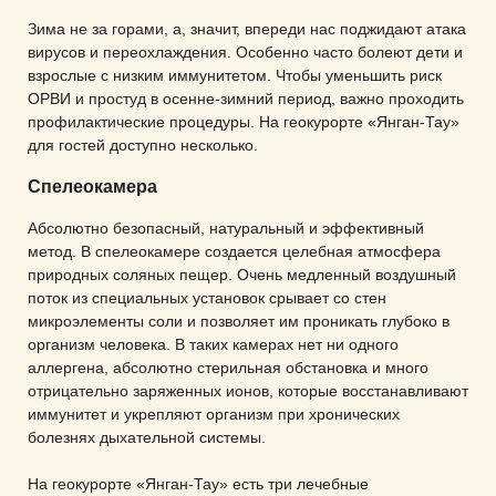
мужских половых органов
Зима не за горами, а, значит, впереди нас поджидают атака
Лечение бронхиальной астмы
Лечение пиелонефрита
Ведапульс
вирусов и переохлаждения. Особенно часто болеют дети и
Лечение межпозвоночной грыжи
взрослые с низким иммунитетом. Чтобы уменьшить риск
ОРВИ и простуд в осенне-зимний период, важно проходить
Лечение мочекаменной болезни
Биоимпедансометрия
профилактические процедуры. На геокурорте «Янган-Тау»
Лечение сколиоза
для гостей доступно несколько.
Иглорефлексотерапия
Спелеокамера
Лечение артроза
Абсолютно безопасный, натуральный и эффективный
Клинические лабораторные
метод. В спелеокамере создается целебная атмосфера
Лечение ревматоидного артрита
исследования
природных соляных пещер. Очень медленный воздушный
поток из специальных установок срывает со стен
Лечение остеохондроза
Карбокситерапия
микроэлементы соли и позволяет им проникать глубоко в
организм человека. В таких камерах нет ни одного
аллергена, абсолютно стерильная обстановка и много
Лечение протрузий межпозвоночных
Ударно-волновая терапия
отрицательно заряженных ионов, которые восстанавливают
дисков
иммунитет и укрепляют организм при хронических
болезнях дыхательной системы.
Дуплексное сканирование артерий
На геокурорте «Янган-Тау» есть три лечебные