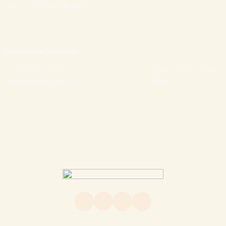
пн-пт – 07:00-17:00 (Мск)
Врач-консультант
None
+7 917 795 23 07
пн-пт – 7:00 - 15:00
konsultant@yantau.ru
(Мск)