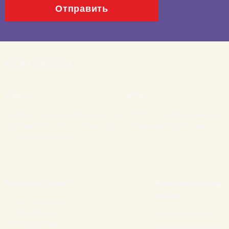
Отправить
КОНТАКТЫ
Адрес
Макс
452492, Республика Башкортостан,
+7 937 340 11 62 (только для
Салаватский район, с. Янгантау,
сообщений от физ. лиц)
ул. Центральная, 20
Служба продаж
Менеджер по юр.
лицам
+7 347 200 8308
+7 800 707 50 14
+7 800 200 32 41
market@yantau.ru
marketing@yantau.ru