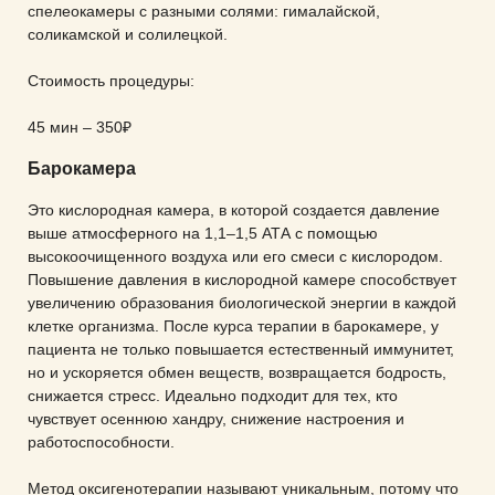
спелеокамеры с разными солями: гималайской,
Дуплексное сканирование вен нижних
соликамской и солилецкой.
конечностей
Стоимость процедуры:
Сипап-терапия
45 мин – 350₽
ТРУЗИ
Барокамера
Это кислородная камера, в которой создается давление
Спектральная фототерапия
выше атмосферного на 1,1–1,5 АТА с помощью
высокоочищенного воздуха или его смеси с кислородом.
Повышение давления в кислородной камере способствует
Гирудотерапия
увеличению образования биологической энергии в каждой
клетке организма. После курса терапии в барокамере, у
пациента не только повышается естественный иммунитет,
Плантография
но и ускоряется обмен веществ, возвращается бодрость,
снижается стресс. Идеально подходит для тех, кто
чувствует осеннюю хандру, снижение настроения и
УЗИ
работоспособности.
Пульсогемоиндикация
Метод оксигенотерапии называют уникальным, потому что