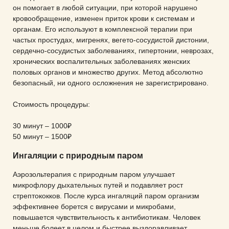
он помогает в любой ситуации, при которой нарушено
кровообращение, изменен приток крови к системам и
Иммуноферментные и иммунохимические
органам. Его используют в комплексной терапии при
исследования
частых простудах, мигренях, вегето-сосудистой дистонии,
сердечно-сосудистых заболеваниях, гипертонии, неврозах,
хронических воспалительных заболеваниях женских
Озонотерапия
половых органов и множество других. Метод абсолютно
безопасный, ни одного осложнения не зарегистрировано.
Стоимость процедуры:
30 минут – 1000₽
50 минут – 1500₽
Ингаляции с природным паром
Аэрозольтерапия с природным паром улучшает
микрофлору дыхательных путей и подавляет рост
стрептококков. После курса ингаляций паром организм
эффективнее борется с вирусами и микробами,
повышается чувствительность к антибиотикам. Человек
меньше болеет в целом и быстрее выздоравливает.