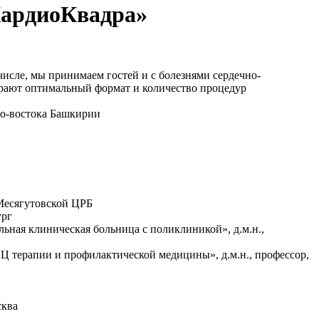
КардиоКвадра»
исле, мы принимаем гостей и с болезнями сердечно-
ирают оптимальный формат и количество процедур
ро-востока Башкирии
Месягутовской ЦРБ
ург
ьная клиническая больница с поликлиникой», д.м.н.,
Ц терапии и профилактической медицины», д.м.н., профессор,
сква