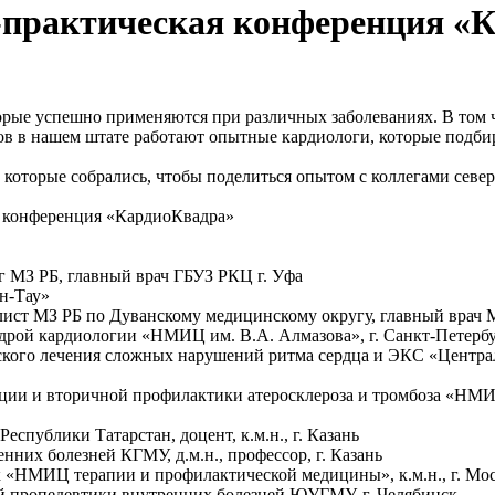
-практическая конференция «
рые успешно применяются при различных заболеваниях. В том ч
тов в нашем штате работают опытные кардиологи, которые подб
 которые собрались, чтобы поделиться опытом с коллегами севе
я конференция «КардиоКвадра»
г МЗ РБ, главный врач ГБУЗ РКЦ г. Уфа
н-Тау»
ист МЗ РБ по Дуванскому медицинскому округу, главный врач 
федрой кардиологии «НМИЦ им. В.А. Алмазова», г. Санкт-Петерб
ского лечения сложных нарушений ритма сердца и ЭКС «Централ
ации и вторичной профилактики атеросклероза и тромбоза «НМИ
спублики Татарстан, доцент, к.м.н., г. Казань
нних болезней КГМУ, д.м.н., профессор, г. Казань
 «НМИЦ терапии и профилактической медицины», к.м.н., г. Мо
ой пропедевтики внутренних болезней ЮУГМУ, г. Челябинск