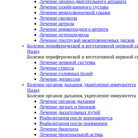
Лечение опорно-двигательного аппарата
Лечение тазобедренного сустава
Лечение межпозвоночной грыжи
Лечение сколиоза
Лечение артроза
Лечение ревматоидного артрита
Лечение остеохондроза
Лечение протрузий межпозвоночных дисков
Болезни периферической и вегетативной нервной 
Назад
Болезни периферической и вегетативной нервной 
Лечение нервной системы
Лечение стресса
Лечение головных болей
Лечение депрессии
Болезни органов дыхания, укрепление иммунитета
Назад
Болезни органов дыхания, укрепление иммунитета
Лечение органов дыхания
Лечение легких и бронхов
Лечение дыхательных путей
Реабилитация после коронавируса
Реабилитация после пневмонии
Лечение бронхита
Лечение бронхиальной астмы