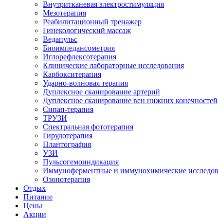
Внутритканевая электростимуляция
Мезотерапия
Реабилитационный тренажер
Гинекологический массаж
Ведапульс
Биоимпедансометрия
Иглорефлексотерапия
Клинические лабораторные исследования
Карбокситерапия
Ударно-волновая терапия
Дуплексное сканирование артерий
Дуплексное сканирование вен нижних конечностей
Сипап-терапия
ТРУЗИ
Спектральная фототерапия
Гирудотерапия
Плантография
УЗИ
Пульсогемоиндикация
Иммуноферментные и иммунохимические исследо
Озонотерапия
Отдых
Питание
Цены
Акции