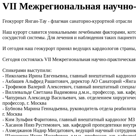
VII Межрегиональная научно
Геокурорт Янган-Тау - флагман санаторно-курортной отрасли
Наш курорт славится уникальными лечебными факторами, кото
сосудистой системы. Для лечения и наблюдения таких пациен
И сегодня наш геокурорт принял ведущих кардиологов страны,
Сегодня состоялась VII Межрегиональная научно-практическа
Спикерами выступили:
- Николаева Ирина Евгеньевна, главный внештатный кардиоло
- Акбашев Альфред Рашитович, директор АО Санаторий «Янга
- Трофимов Валерий Алексеевич, главный внештатный специал
- Виллевальде Светлана Вадимовна д.м.н., профессор, зав. ка
- Чапурных Александр Васильевич, зав. отделением хирургиче
профессор, г. Москва
- Бубнова Марина Геннадьевна, руководитель отдела реабилит
г. Москва
- Ким Зульфия Фаритовна, главный внештатный кардиолог МЗ Ре
- Хасанов Нияз Рустемович, зав. кафедрой пропедевтики внутре
- Ахмеджанов Надир Мигдатович, ведущий научный сотрудник
- Шапошник Игорь Иосифович, д.м.н., профессор, зав. кафедр