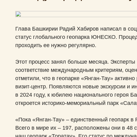
Лечение бронхита
Гинекологический массаж
Воспалительные заболевания женских и
Лечение тазобедренного сустава
Лечение гломерулонефрита
Лечение цистита
мужских половых органов
Лечение бронхиальной астмы
Ведапульс
Глава Башкирии Радий Хабиров написал в соцс
Лечение межпозвоночной грыжи
Лечение пиелонефрита
статус глобального геопарка ЮНЕСКО. Проце
проходить ее нужно регулярно.
Биоимпедансометрия
Лечение сколиоза
Лечение мочекаменной болезни
Этот процесс занял больше месяца. Эксперты 
Иглорефлексотерапия
соответствие международным критериям, оцен
Лечение артроза
отметили, что в геопарке «Янган-Тау» активно
Клинические лабораторные
визит-центр. Появляются новые экскурсии и 
Лечение ревматоидного артрита
исследования
в 2024 году, к юбилею национального героя Б
откроется историко-мемориальный парк «Сала
Лечение остеохондроза
Карбокситерапия
«Пока «Янган-Тау» – единственный геопарк в
Всего в мире их – 197, расположены они в 48 
Лечение протрузий межпозвоночных
Ударно-волновая терапия
наш геопарк «Торатау». Его статус по межд