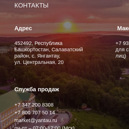
КОНТАКТЫ
Адрес
Мак
452492, Республика
+7 93
Башкортостан, Салаватский
для с
район, с. Янгантау,
лиц)
ул. Центральная, 20
Служба продаж
+7 347 200 8308
+7 800 707 50 14
market@yantau.ru
пн-пт – 07:00-17:00 (Мск)