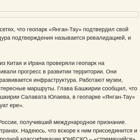
етях, что геопарк «Янган-Тау» подтвердил свой
дура подтверждения называется ревалидацией, и
из Китая и Ирана проверяли геопарк на
ивали прогресс в развитии территории. Они
 развивается инфраструктура. Работают музеи,
интересные маршруты. Глава Башкирии сообщил, что
ашкирии Салавата Юлаева, в геопарке «Янган-Тау»
уат ере».
 России, получивший международное признание.
странах. Надеюсь, что вскоре к ним присоединится и
ународной классификации ЮНЕСКО – «стремящийся».