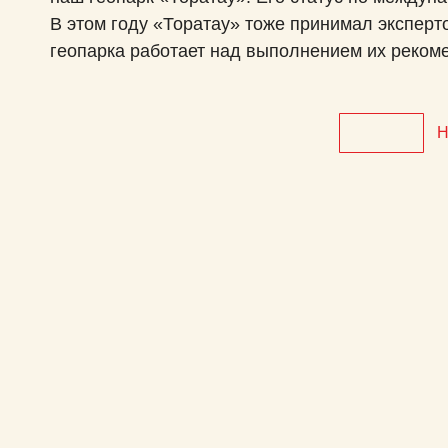
дисков
В этом году «Торатау» тоже принимал эксперт
Дуплексное сканирование артерий
геопарка работает над выполнением их рекоме
Дуплексное сканирование вен нижних
Н
конечностей
Сипап-терапия
ТРУЗИ
Спектральная фототерапия
Гирудотерапия